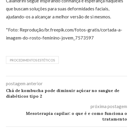
Calandrini segue inspirando confiança e esperança naqueles
que buscam soluções para suas deformidades faciais,
ajudando-os a alcançar a melhor versão de si mesmos.
*Foto: Reprodução/br.freepik.com/fotos-gratis/cortada-a-
imagem-do-rosto-feminino-jovem_7573597
PROCEDIMENTOS ESTÉTICOS
postagem anterior
Chá de kombucha pode diminuir açúcar no sangue de
diabéticos tipo 2
próxima postagem
Mesoterapia capilar: o que é e como funciona o
tratamento