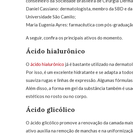
conselheiro da Sociedade Brasileira de Cirurgia Derm
Daniel Cassiano: dermatologista, membro da SBD e da
Universidade São Camilo;
Maria Eugenia Ayres: farmacêutica com pós-graduação 
A seguir, confira os principais ativos do momento.
Ácido hialurônico
O
ácido hialurônico
já é bastante utilizado na dermatol
Por isso, é um excelente hidratante e se adapta a todos
suaviza rugas e linhas de expressão. Algumas fórmulas
Além disso, a forma em gel da substância também é u
estéticos no rosto ou no corpo.
Ácido glicólico
O ácido glicólico promove a renovação da camada mais s
ativo auxilia na remoção de manchas e na uniformizaç