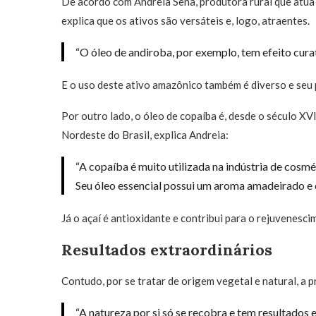
De acordo com Andreia Sena, produtora rural que atua
explica que os ativos são versáteis e, logo, atraentes.
“O óleo de andiroba, por exemplo, tem efeito curati
E o uso deste ativo amazônico também é diverso e seu p
Por outro lado, o óleo de copaíba é, desde o século XV
Nordeste do Brasil, explica Andreia:
“A copaíba é muito utilizada na indústria de cosm
Seu óleo essencial possui um aroma amadeirado e é
Já o açaí é antioxidante e contribui para o rejuvenesci
Resultados extraordinários
Contudo, por se tratar de origem vegetal e natural, a p
“A natureza por si só se recobra e tem resultados 