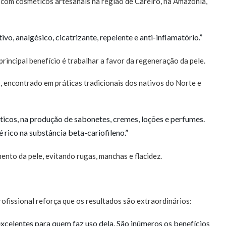
 com cosméticos artesanais na região de Careiro, na Amazônia,
vo, analgésico, cicatrizante, repelente e anti-inflamatório.”
rincipal benefício é trabalhar a favor da regeneração da pele.
I, encontrado em práticas tradicionais dos nativos do Norte e
éticos, na produção de sabonetes, cremes, loções e perfumes.
 rico na substância beta-cariofileno.”
mento da pele, evitando rugas, manchas e flacidez.
rofissional reforça que os resultados são extraordinários:
excelentes para quem faz uso dela. São inúmeros os benefícios