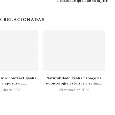
à entidade que não cumprir
S RELACIONADAS
low contrast ganha
Naturalidade ganha espaço na
 e aposta em...
odontologia estética e reduz...
 julho de 2026
28 de maio de 2026