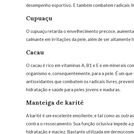
desempenho esportivo. E também combatem radicais liv
Cupuaçu
O cupuaçu retarda o envelhecimento precoce, aumenta a
calmante em irritações da pele, além de ser altamente h
Cacau
O cacau é rico em vitaminas A, B1 e E e em minerais co
organismo e, consequentemente, para a pele. É um que 
antioxidantes que combatem os radicais livres, preven
hidratação e saúde para peles jovens e maduras.
Manteiga de karité
A karité é um excelente emoliente, e tal como as outra
contra o ressecamento. Sua função oclusiva impede a 
hidratação e maciez. Bastante utilizada em dermocosm