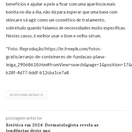
benefícios e ajudar a pele a ficar com uma aparência mais
bonita no dia a dia, não dá para esperar que uma base com
skincare vá agir como um cosmético de tratamento,
sobretudo quando falamos de necessidades muito específicas.
Nestes casos, é melhor usar o bom e velho sérum.
*Foto: Reprodução/https://br.freepik.com/fotos-
gratis/arranjo-de-conteineres-de-fundacao-plana-
leiga_29068618.htm#fromView=search&page=1&position=17&
b28f-4d77-bddf-b12cba1ce7a8
ÁCIDO HIALURÔNICO
postagem anterior
Estética em 2024: Dermatologista revela as
tendências deste ano