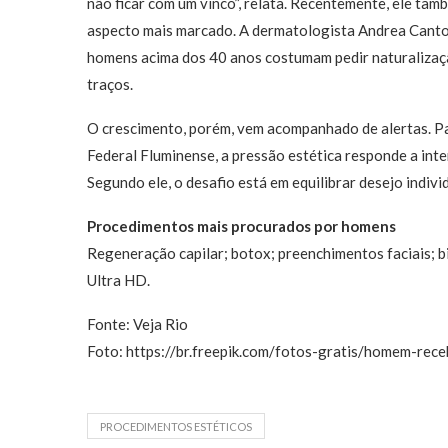
não ficar com um vinco”, relata. Recentemente, ele ta
aspecto mais marcado. A dermatologista Andrea Canto
homens acima dos 40 anos costumam pedir naturalização
traços.
O crescimento, porém, vem acompanhado de alertas. Pa
Federal Fluminense, a pressão estética responde a inte
Segundo ele, o desafio está em equilibrar desejo individ
Procedimentos mais procurados por homens
Regeneração capilar; botox; preenchimentos faciais; 
Ultra HD.
Fonte: Veja Rio
Foto: https://br.freepik.com/fotos-gratis/homem-re
PROCEDIMENTOS ESTÉTICOS