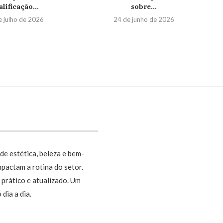
lificação...
sobre...
e julho de 2026
24 de junho de 2026
de estética, beleza e bem-
pactam a rotina do setor.
prático e atualizado. Um
dia a dia.