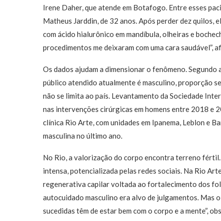
Irene Daher, que atende em Botafogo. Entre esses paci
Matheus Jarddin, de 32 anos. Após perder dez quilos, 
com ácido hialurônico em mandíbula, olheiras e bochech
procedimentos me deixaram com uma cara saudável”, af
Os dados ajudam a dimensionar o fenômeno. Segundo a 
público atendido atualmente é masculino, proporção se
não se limita ao país. Levantamento da Sociedade Inte
nas intervenções cirúrgicas em homens entre 2018 e 2
clínica Rio Arte, com unidades em Ipanema, Leblon e B
masculina no último ano.
No Rio, a valorização do corpo encontra terreno fértil.
intensa, potencializada pelas redes sociais. Na Rio Ar
regenerativa capilar voltada ao fortalecimento dos fol
autocuidado masculino era alvo de julgamentos. Mas o
sucedidas têm de estar bem com o corpo e a mente”, obs