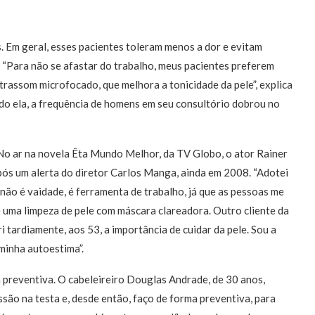
s. Em geral, esses pacientes toleram menos a dor e evitam
. “Para não se afastar do trabalho, meus pacientes preferem
assom microfocado, que melhora a tonicidade da pele”, explica
do ela, a frequência de homens em seu consultório dobrou no
 No ar na novela Êta Mundo Melhor, da TV Globo, o ator Rainer
 após um alerta do diretor Carlos Manga, ainda em 2008. “Adotei
ão é vaidade, é ferramenta de trabalho, já que as pessoas me
uma limpeza de pele com máscara clareadora. Outro cliente da
i tardiamente, aos 53, a importância de cuidar da pele. Sou a
minha autoestima”.
 preventiva. O cabeleireiro Douglas Andrade, de 30 anos,
ssão na testa e, desde então, faço de forma preventiva, para