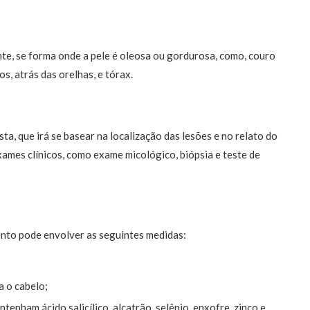
te, se forma onde a pele é oleosa ou gordurosa, como, couro
os, atrás das orelhas, e tórax.
ta, que irá se basear na localização das lesões e no relato do
xames clínicos, como exame micológico, biópsia e teste de
ento pode envolver as seguintes medidas:
a o cabelo;
enham ácido salicílico, alcatrão, selênio, enxofre, zinco e