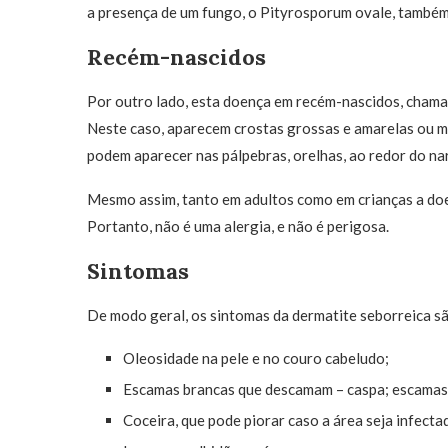
a presença de um fungo, o Pityrosporum ovale, também
Recém-nascidos
Por outro lado, esta doença em recém-nascidos, chamad
Neste caso, aparecem crostas grossas e amarelas ou m
podem aparecer nas pálpebras, orelhas, ao redor do nari
Mesmo assim, tanto em adultos como em crianças a doe
Portanto, não é uma alergia, e não é perigosa.
Sintomas
De modo geral, os sintomas da dermatite seborreica s
Oleosidade na pele e no couro cabeludo;
Escamas brancas que descamam – caspa; escamas 
Coceira, que pode piorar caso a área seja infectad