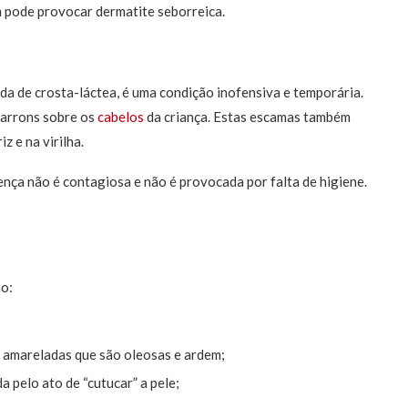
 pode provocar dermatite seborreica.
a de crosta-láctea, é uma condição inofensiva e temporária.
arrons sobre os
cabelos
da criança. Estas escamas também
z e na virilha.
nça não é contagiosa e não é provocada por falta de higiene.
ão:
amareladas que são oleosas e ardem;
a pelo ato de “cutucar” a pele;