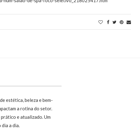
ura-num-salao-de-spa-foco-seletivo_218025417.htm
de estética, beleza e bem-
pactam a rotina do setor.
prático e atualizado. Um
dia a dia.