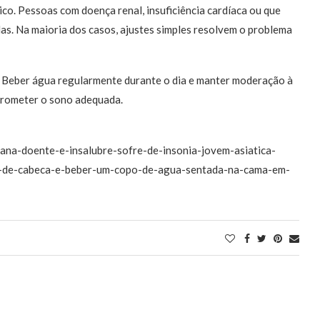
o. Pessoas com doença renal, insuficiência cardíaca ou que
das. Na maioria dos casos, ajustes simples resolvem o problema
. Beber água regularmente durante o dia e manter moderação à
prometer o sono adequada.
diana-doente-e-insalubre-sofre-de-insonia-jovem-asiatica-
r-de-cabeca-e-beber-um-copo-de-agua-sentada-na-cama-em-