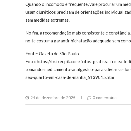
Quando o incômodo é frequente, vale procurar um médic
usam diuréticos precisam de orientações individualiza
sem medidas extremas.
No fim, a recomendação mais consistente é constância
noite costuma garantir hidratação adequada sem com
Fonte: Gazeta de São Paulo
Foto: https://br.freepik.com/fotos-gratis/a-femea-in
tomando-medicamento-analgesico-para-aliviar-a-do
seu-quarto-em-casa-de-manha_6139015.htm
24 de dezembro de 2025
0 comentário