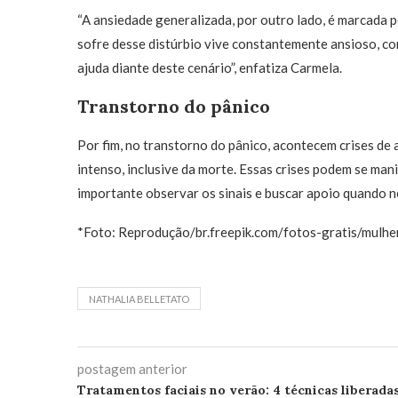
“A ansiedade generalizada, por outro lado, é marcada
sofre desse distúrbio vive constantemente ansioso, co
ajuda diante deste cenário”, enfatiza Carmela.
Transtorno do pânico
Por fim, no transtorno do pânico, acontecem crises d
intenso, inclusive da morte. Essas crises podem se man
importante observar os sinais e buscar apoio quando n
*Foto: Reprodução/br.freepik.com/fotos-gratis/mulh
NATHALIA BELLETATO
postagem anterior
Tratamentos faciais no verão: 4 técnicas liberada