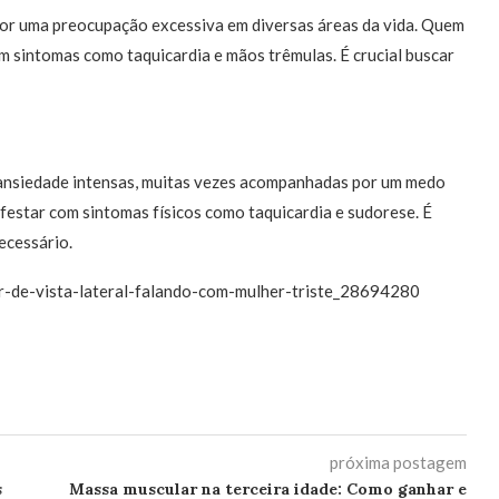
 por uma preocupação excessiva em diversas áreas da vida. Quem
m sintomas como taquicardia e mãos trêmulas. É crucial buscar
e ansiedade intensas, muitas vezes acompanhadas por um medo
ifestar com sintomas físicos como taquicardia e sudorese. É
ecessário.
er-de-vista-lateral-falando-com-mulher-triste_28694280
próxima postagem
s
Massa muscular na terceira idade: Como ganhar e