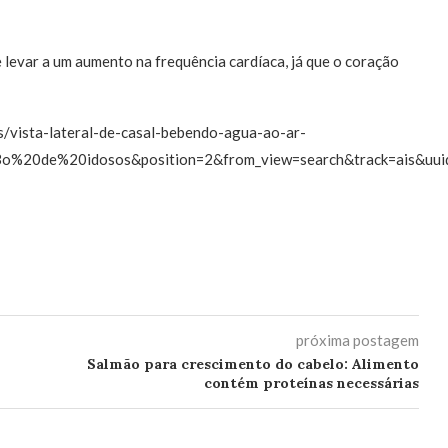
levar a um aumento na frequência cardíaca, já que o coração
is/vista-lateral-de-casal-bebendo-agua-ao-ar-
o%20de%20idosos&position=2&from_view=search&track=ais&uu
próxima postagem
Salmão para crescimento do cabelo: Alimento
contém proteínas necessárias