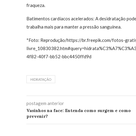
fraqueza.
Batimentos cardíacos acelerados: A desidratação pode 
trabalha mais para manter a pressão sanguínea.
*Foto: Reprodução/https://br.freepik.com/fotos-grat
livre_10830382.htm#query=hidrata%C3%A7%C3%A3
4f82-40f7-bb52-bbc4450ffd9d
HIDRATAÇÃO
postagem anterior
Vasinhos na face: Entenda como surgem e como
prevenir?