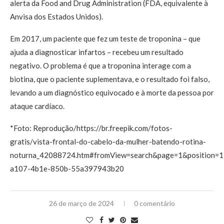
alerta da Food and Drug Administration (FDA, equivalente à
Anvisa dos Estados Unidos).
Em 2017, um paciente que fez um teste de troponina – que
ajuda a diagnosticar infartos – recebeu um resultado
negativo. O problema é que a troponina interage com a
biotina, que o paciente suplementava, e o resultado foi falso,
levando a um diagnóstico equivocado e à morte da pessoa por
ataque cardíaco.
*Foto: Reprodução/https://br.freepik.com/fotos-
gratis/vista-frontal-do-cabelo-da-mulher-batendo-rotina-
noturna_42088724.htm#fromView=search&page=1&position=
a107-4b1e-850b-55a397943b20
26 de março de 2024
0 comentário