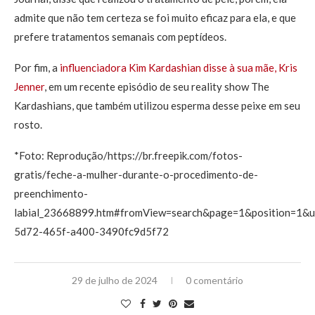
admite que não tem certeza se foi muito eficaz para ela, e que
prefere tratamentos semanais com peptídeos.
Por fim, a
influenciadora Kim Kardashian disse à sua mãe, Kris
Jenner
, em um recente episódio de seu reality show The
Kardashians, que também utilizou esperma desse peixe em seu
rosto.
*Foto: Reprodução/https://br.freepik.com/fotos-
gratis/feche-a-mulher-durante-o-procedimento-de-
preenchimento-
labial_23668899.htm#fromView=search&page=1&position=1&u
5d72-465f-a400-3490fc9d5f72
29 de julho de 2024
0 comentário